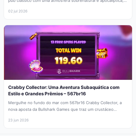
pub clássico com uma atmosfera sobrenatural e apocalíptica,
The...
02 jul 2026
Crabby Collector: Uma Aventura Subaquática com
Estilo e Grandes Prêmios – 567br16
Mergulhe no fundo do mar com 567br16 Crabby Collector, a
nova aposta da Bullshark Games que traz um crustáceo
sofisticado...
23 jun 2026