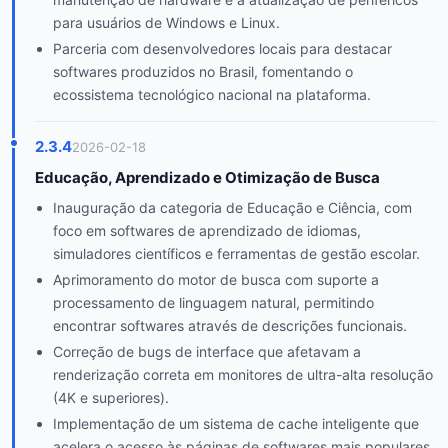
para usuários de Windows e Linux.
Parceria com desenvolvedores locais para destacar
softwares produzidos no Brasil, fomentando o
ecossistema tecnológico nacional na plataforma.
2.3.4
2026-02-18
Educação, Aprendizado e Otimização de Busca
Inauguração da categoria de Educação e Ciência, com
foco em softwares de aprendizado de idiomas,
simuladores científicos e ferramentas de gestão escolar.
Aprimoramento do motor de busca com suporte a
processamento de linguagem natural, permitindo
encontrar softwares através de descrições funcionais.
Correção de bugs de interface que afetavam a
renderização correta em monitores de ultra-alta resolução
(4K e superiores).
Implementação de um sistema de cache inteligente que
acelera o acesso às páginas de softwares mais populares