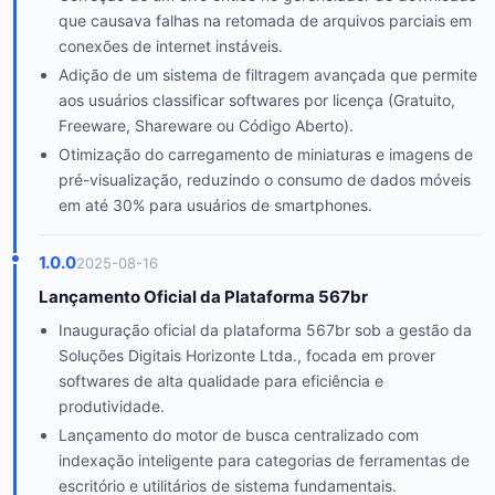
que causava falhas na retomada de arquivos parciais em
conexões de internet instáveis.
Adição de um sistema de filtragem avançada que permite
aos usuários classificar softwares por licença (Gratuito,
Freeware, Shareware ou Código Aberto).
Otimização do carregamento de miniaturas e imagens de
pré-visualização, reduzindo o consumo de dados móveis
em até 30% para usuários de smartphones.
1.0.0
2025-08-16
Lançamento Oficial da Plataforma 567br
Inauguração oficial da plataforma 567br sob a gestão da
Soluções Digitais Horizonte Ltda., focada em prover
softwares de alta qualidade para eficiência e
produtividade.
Lançamento do motor de busca centralizado com
indexação inteligente para categorias de ferramentas de
escritório e utilitários de sistema fundamentais.