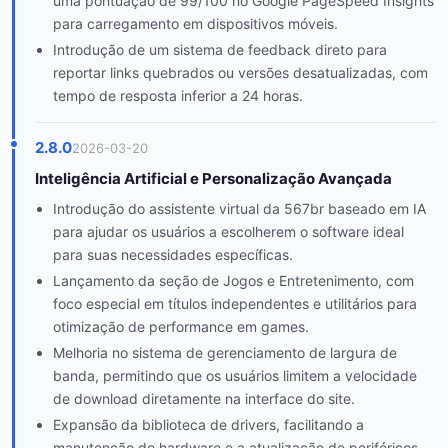
uma pontuação de 99/100 no Google PageSpeed Insights
para carregamento em dispositivos móveis.
Introdução de um sistema de feedback direto para
reportar links quebrados ou versões desatualizadas, com
tempo de resposta inferior a 24 horas.
2.8.0
2026-03-20
Inteligência Artificial e Personalização Avançada
Introdução do assistente virtual da 567br baseado em IA
para ajudar os usuários a escolherem o software ideal
para suas necessidades específicas.
Lançamento da seção de Jogos e Entretenimento, com
foco especial em títulos independentes e utilitários para
otimização de performance em games.
Melhoria no sistema de gerenciamento de largura de
banda, permitindo que os usuários limitem a velocidade
de download diretamente na interface do site.
Expansão da biblioteca de drivers, facilitando a
manutenção de hardware e a atualização de periféricos