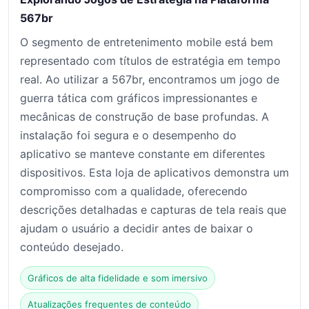
567br
O segmento de entretenimento mobile está bem
representado com títulos de estratégia em tempo
real. Ao utilizar a 567br, encontramos um jogo de
guerra tática com gráficos impressionantes e
mecânicas de construção de base profundas. A
instalação foi segura e o desempenho do
aplicativo se manteve constante em diferentes
dispositivos. Esta loja de aplicativos demonstra um
compromisso com a qualidade, oferecendo
descrições detalhadas e capturas de tela reais que
ajudam o usuário a decidir antes de baixar o
conteúdo desejado.
Gráficos de alta fidelidade e som imersivo
Atualizações frequentes de conteúdo