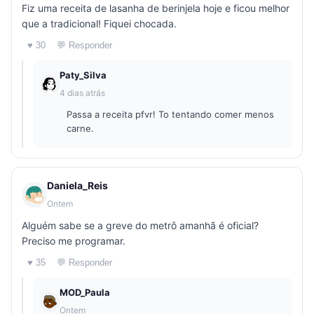
Fiz uma receita de lasanha de berinjela hoje e ficou melhor
que a tradicional! Fiquei chocada.
♥ 30
💬 Responder
Paty_Silva
4 dias atrás
Passa a receita pfvr! To tentando comer menos
carne.
Daniela_Reis
Ontem
Alguém sabe se a greve do metrô amanhã é oficial?
Preciso me programar.
♥ 35
💬 Responder
MOD_Paula
Ontem