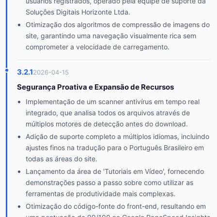
usuários registrados, operado pela equipe de suporte da
Soluções Digitais Horizonte Ltda.
Otimização dos algoritmos de compressão de imagens do
site, garantindo uma navegação visualmente rica sem
comprometer a velocidade de carregamento.
3.2.1
2026-04-15
Segurança Proativa e Expansão de Recursos
Implementação de um scanner antivírus em tempo real
integrado, que analisa todos os arquivos através de
múltiplos motores de detecção antes do download.
Adição de suporte completo a múltiplos idiomas, incluindo
ajustes finos na tradução para o Português Brasileiro em
todas as áreas do site.
Lançamento da área de 'Tutoriais em Vídeo', fornecendo
demonstrações passo a passo sobre como utilizar as
ferramentas de produtividade mais complexas.
Otimização do código-fonte do front-end, resultando em