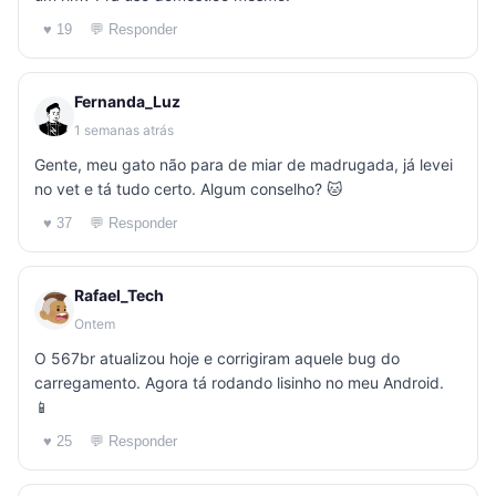
♥ 19
💬 Responder
Fernanda_Luz
1 semanas atrás
Gente, meu gato não para de miar de madrugada, já levei
no vet e tá tudo certo. Algum conselho? 🐱
♥ 37
💬 Responder
Rafael_Tech
Ontem
O 567br atualizou hoje e corrigiram aquele bug do
carregamento. Agora tá rodando lisinho no meu Android.
📱
♥ 25
💬 Responder