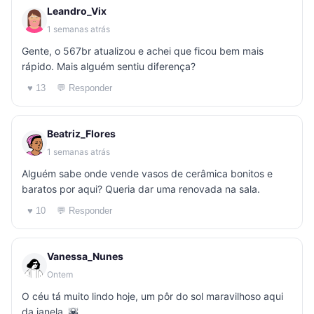
Leandro_Vix
1 semanas atrás
Gente, o 567br atualizou e achei que ficou bem mais
rápido. Mais alguém sentiu diferença?
♥ 13
💬 Responder
Beatriz_Flores
1 semanas atrás
Alguém sabe onde vende vasos de cerâmica bonitos e
baratos por aqui? Queria dar uma renovada na sala.
♥ 10
💬 Responder
Vanessa_Nunes
Ontem
O céu tá muito lindo hoje, um pôr do sol maravilhoso aqui
da janela. 🌇