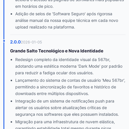
em horários de pico.
Adição de selos de 'Software Seguro' após rigorosa
análise manual da nossa equipe técnica em cada novo
upload realizado na plataforma.
2.0.0
2026-01-05
Grande Salto Tecnológico e Nova Identidade
Redesign completo da identidade visual da 567br,
adotando uma estética moderna 'Dark Mode' por padrão
para reduzir a fadiga ocular dos usuários.
Lançamento do sistema de contas de usuário 'Meu 567br',
permitindo a sincronização de favoritos e histórico de
downloads entre múltiplos dispositivos.
Integração de um sistema de notificações push para
alertar os usuários sobre atualizações críticas de
segurança nos softwares que eles possuem instalados.
Migração para uma infraestrutura de nuvem elástica,
garantindo estabilidade total mesmo durante picos