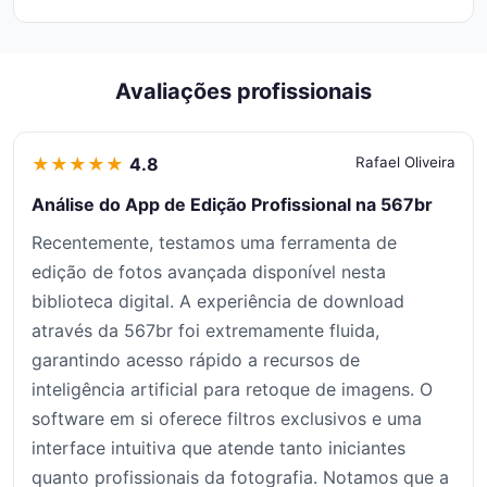
Avaliações profissionais
★
★
★
★
★
4.8
Rafael Oliveira
Análise do App de Edição Profissional na 567br
Recentemente, testamos uma ferramenta de
edição de fotos avançada disponível nesta
biblioteca digital. A experiência de download
através da 567br foi extremamente fluida,
garantindo acesso rápido a recursos de
inteligência artificial para retoque de imagens. O
software em si oferece filtros exclusivos e uma
interface intuitiva que atende tanto iniciantes
quanto profissionais da fotografia. Notamos que a